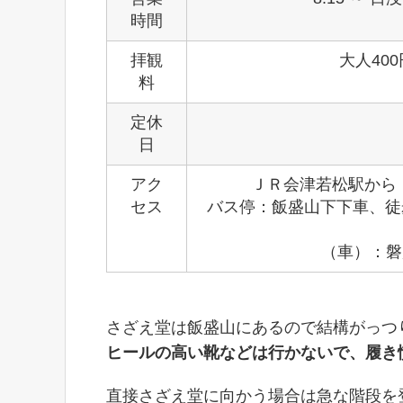
時間
拝観
大人40
料
定休
日
アク
ＪＲ会津若松駅から 
セス
バス停：飯盛山下下車、徒歩
（車）：磐
さざえ堂は飯盛山にあるので結構がっつ
ヒールの高い靴などは行かないで、履き
直接さざえ堂に向かう場合は急な階段を