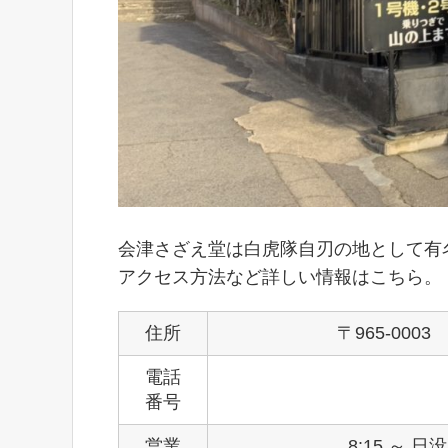
会津さざえ堂は白虎隊自刃の地として有
アクセス方法など詳しい情報はこちら。
住所
〒965-00
電話
番号
営業
8:15 ～ 日没