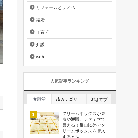
リフォームとリノベ
結婚
子育て
介護
web
人気記事ランキング
殿堂
カテゴリー
はてブ
クリームボックスが東
京や通販、ファミマで
買える！郡山以外でク
リームボックスを購入
する方法