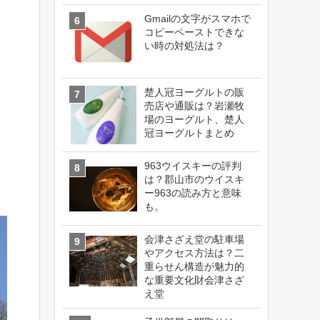
Gmailの文字がスマホで
コピーペーストできな
い時の対処法は？
楚人冠ヨーグルトの販
売店や通販は？岩瀬牧
場のヨーグルト、楚人
冠ヨーグルトまとめ
963ウイスキーの評判
は？郡山市のウイスキ
ー963の読み方と意味
も。
会津さざえ堂の駐車場
やアクセス方法は？二
重らせん構造が魅力的
な重要文化財会津さざ
え堂