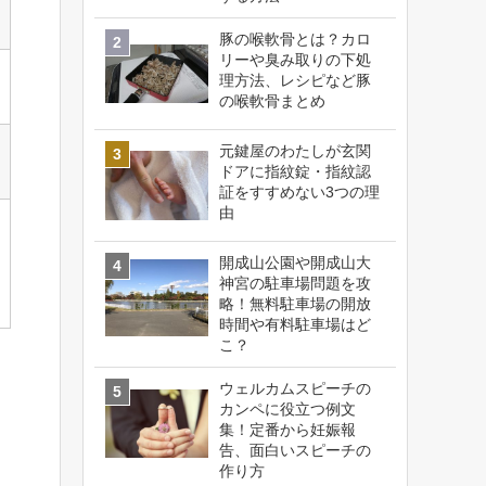
豚の喉軟骨とは？カロ
リーや臭み取りの下処
理方法、レシピなど豚
の喉軟骨まとめ
元鍵屋のわたしが玄関
ドアに指紋錠・指紋認
証をすすめない3つの理
由
開成山公園や開成山大
神宮の駐車場問題を攻
略！無料駐車場の開放
時間や有料駐車場はど
こ？
ウェルカムスピーチの
カンペに役立つ例文
集！定番から妊娠報
告、面白いスピーチの
作り方