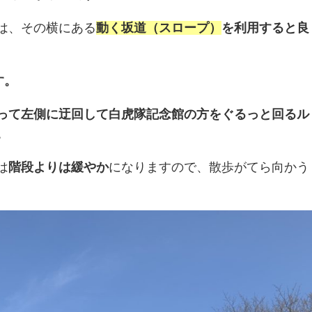
は、その横にある
動く坂道（スロープ）
を利用すると良
す。
って左側に迂回して白虎隊記念館の方をぐるっと回るル
。
は
階段よりは緩やか
になりますので、散歩がてら向かう