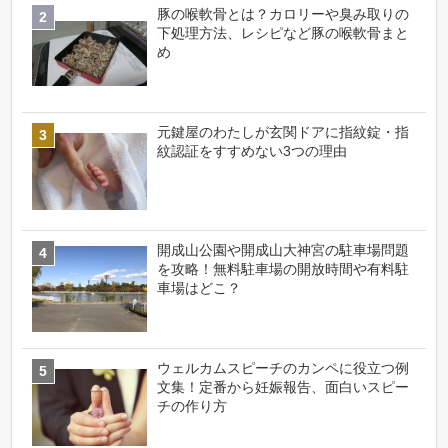
豚の喉軟骨とは？カロリーや臭み取りの
下処理方法、レシピなど豚の喉軟骨まと
め
元鍵屋のわたしが玄関ドアに指紋錠・指
紋認証をすすめない3つの理由
開成山公園や開成山大神宮の駐車場問題
を攻略！無料駐車場の開放時間や有料駐
車場はどこ？
ウェルカムスピーチのカンペに役立つ例
文集！定番から妊娠報告、面白いスピー
チの作り方