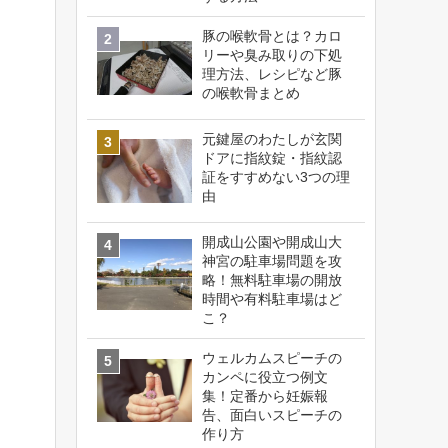
豚の喉軟骨とは？カロ
リーや臭み取りの下処
理方法、レシピなど豚
の喉軟骨まとめ
元鍵屋のわたしが玄関
ドアに指紋錠・指紋認
証をすすめない3つの理
由
開成山公園や開成山大
神宮の駐車場問題を攻
略！無料駐車場の開放
時間や有料駐車場はど
こ？
ウェルカムスピーチの
カンペに役立つ例文
集！定番から妊娠報
告、面白いスピーチの
作り方