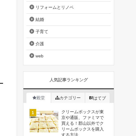
リフォームとリノベ
結婚
子育て
介護
web
人気記事ランキング
殿堂
カテゴリー
はてブ
クリームボックスが東
京や通販、ファミマで
買える！郡山以外でク
リームボックスを購入
する方法