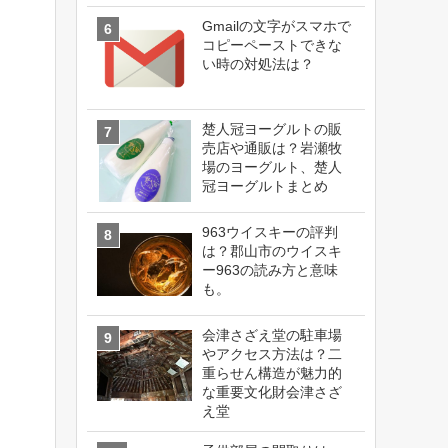
Gmailの文字がスマホで
コピーペーストできな
い時の対処法は？
楚人冠ヨーグルトの販
売店や通販は？岩瀬牧
場のヨーグルト、楚人
冠ヨーグルトまとめ
963ウイスキーの評判
は？郡山市のウイスキ
ー963の読み方と意味
も。
会津さざえ堂の駐車場
やアクセス方法は？二
重らせん構造が魅力的
な重要文化財会津さざ
え堂