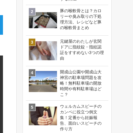
豚の喉軟骨とは？カロ
リーや臭み取りの下処
理方法、レシピなど豚
の喉軟骨まとめ
元鍵屋のわたしが玄関
ドアに指紋錠・指紋認
証をすすめない3つの理
由
開成山公園や開成山大
神宮の駐車場問題を攻
略！無料駐車場の開放
時間や有料駐車場はど
こ？
ウェルカムスピーチの
カンペに役立つ例文
集！定番から妊娠報
告、面白いスピーチの
作り方