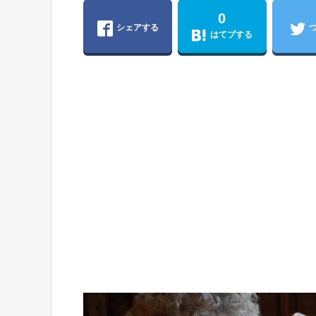
0
シェアする
はてブする