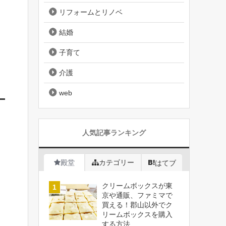
リフォームとリノベ
結婚
子育て
介護
web
人気記事ランキング
殿堂
カテゴリー
はてブ
クリームボックスが東
京や通販、ファミマで
買える！郡山以外でク
リームボックスを購入
する方法